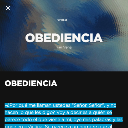
OBEDIENCIA
»¿Por qué me llaman ustedes “Señor, Señor”, y no
hacen lo que les digo? Voy a decirles a quién se
parece todo el que viene a mí, oye mis palabras y las
pone en práctica: Se parece a un hombre que al