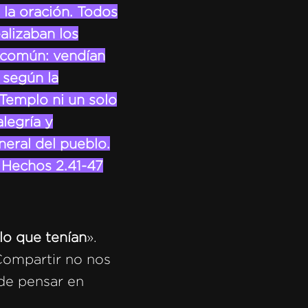
 la oración. Todos
alizaban los
n común: vendían
 según la
Templo ni un solo
legría y
neral del pueblo.
» Hechos 2.41-47
lo que tenían
».
 Compartir no nos
 de pensar en