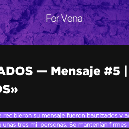
DOS — Mensaje #5 | 
OS»
ue recibieron su mensaje fueron bautizados y a
ia unas tres mil personas. Se mantenían firmes