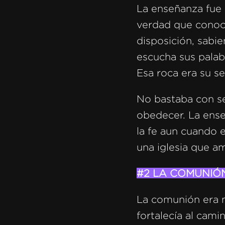
La enseñanza fue 
verdad que conocí
disposición, sabi
escucha sus palab
Esa roca era su s
No bastaba con se
obedecer. La ense
la fe aun cuando e
una iglesia que am
#2 LA COMUNIÓ
La comunión era m
fortalecía al cami