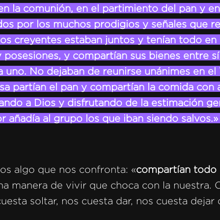
en la comunión, en el partimiento del pan y en
s por los muchos prodigios y señales que re
los creyentes estaban juntos y tenían todo e
 posesiones, y compartían sus bienes entre sí
 uno. No dejaban de reunirse unánimes en el 
sa partían el pan y compartían la comida con a
ando a Dios y disfrutando de la estimación ge
or añadía al grupo los que iban siendo salvos.
s algo que nos confronta: «
compartían todo 
una manera de vivir que choca con la nuestra.
 cuesta soltar, nos cuesta dar, nos cuesta dejar