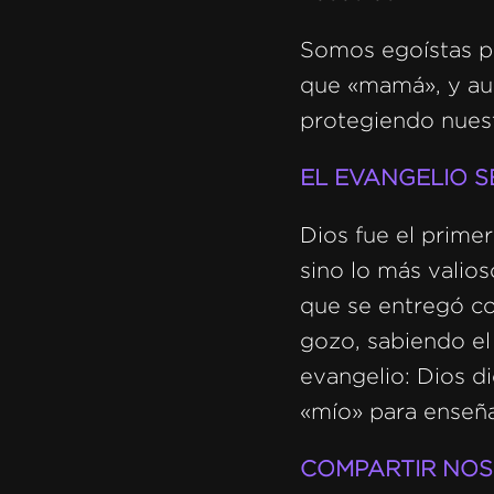
Somos egoístas po
que «mamá», y au
protegiendo nuest
EL EVANGELIO S
Dios fue el prime
sino lo más valios
que se entregó co
gozo, sabiendo el 
evangelio: Dios di
«mío» para enseña
COMPARTIR NOS