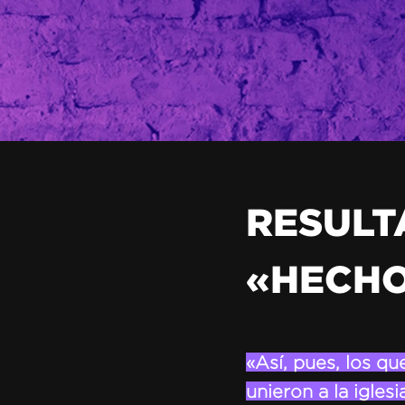
RESULTA
«HECH
«Así, pues, los q
unieron a la igles