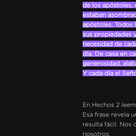
de los apóstoles, 
estaban asombrado
apóstoles. Todos 
sus propiedades y
necesidad de cada
día. De casa en ca
generosidad, alab
Y cada día el Señ
En Hechos 2 leemo
Esa frase revela 
resulta fácil. Nos
nosotros.