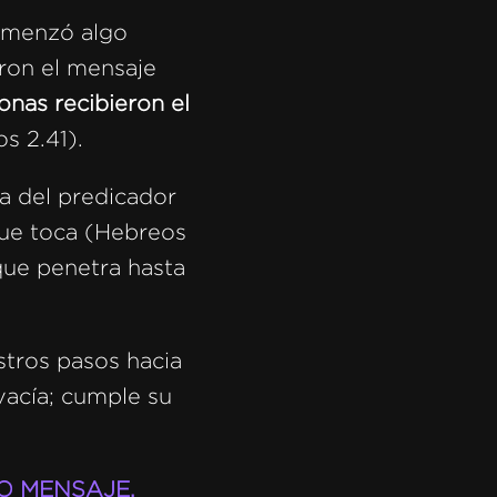
comenzó algo
eron el mensaje
onas recibieron el
s 2.41).
a del predicador
que toca (Hebreos
que penetra hasta
stros pasos hacia
 vacía; cumple su
O MENSAJE.