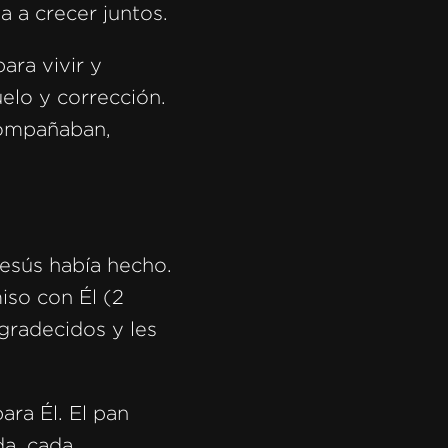
a a crecer juntos.
ara vivir y
elo y corrección.
compañaban,
Jesús había hecho.
iso con Él (2
agradecidos y les
ara Él. El pan
da, cada