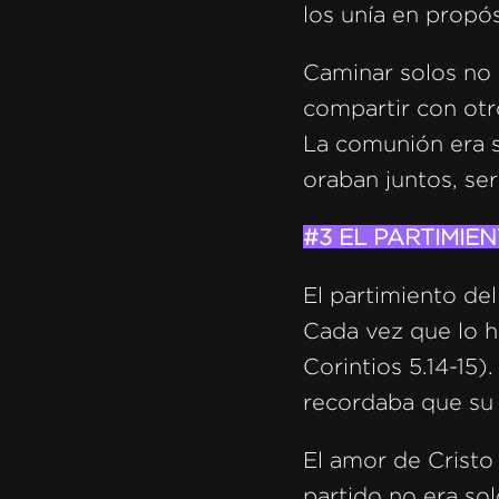
los unía en propós
Caminar solos no e
compartir con otr
La comunión era s
oraban juntos, se
#3 EL PARTIMIE
El partimiento de
Cada vez que lo h
Corintios 5.14-15)
recordaba que su 
El amor de Cristo 
partido no era so