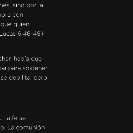
es, sino por la
abra con
 que quien
(Lucas 6.46-48).
char, había que
ba para sostener
se debilita, pero
 La fe se
nto. La comunión