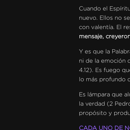
Cuando el Espírit
nuevo. Ellos no s
con valentía. El r
mensaje, creyeron,
Y es que la Palab
ni de la emoción 
4.12). Es fuego q
lo más profundo d
Es lámpara que al
la verdad (2 Pedro
propósito y produ
CADA UNO DE N