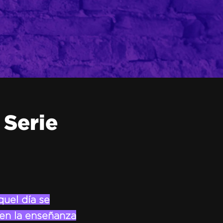
Serie
quel día se
 en la enseñanza