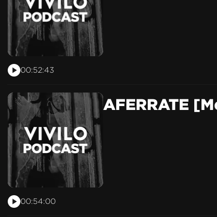
00:52:43
AFERRATE [Me
00:54:00