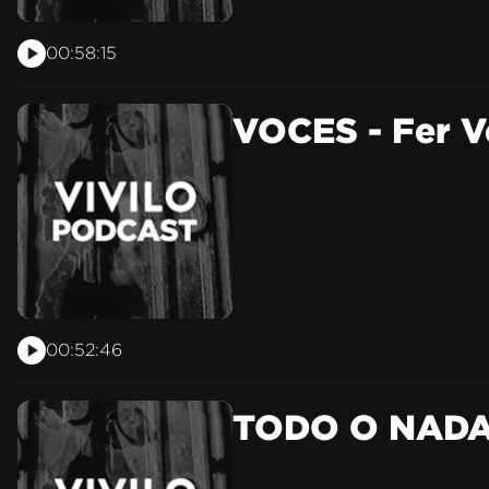
00:58:15
VOCES - Fer V
00:52:46
TODO O NADA 