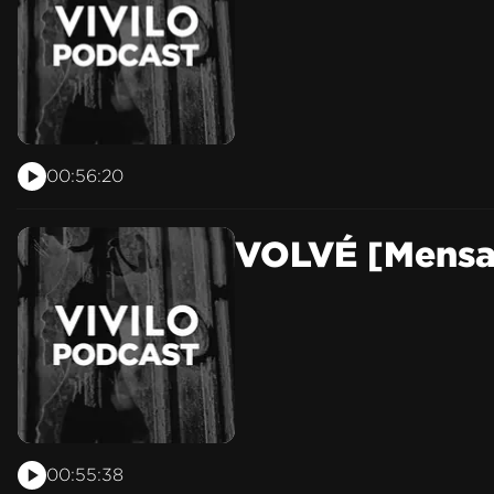
00:56:20
VOLVÉ [Mensaj
00:55:38