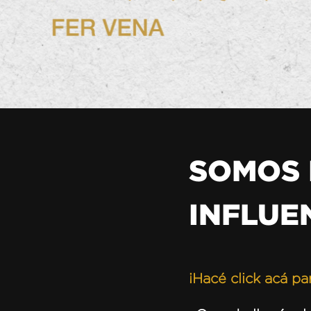
SOMOS 
INFLUE
¡Hacé click acá p