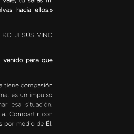
 vale, tú serás mi
vas hacia ellos.»
ERO JESÚS VINO
e venido para que
ia tiene compasión
ma, es un impulso
ar esa situación.
ia. Compartir con
os por medio de Él.