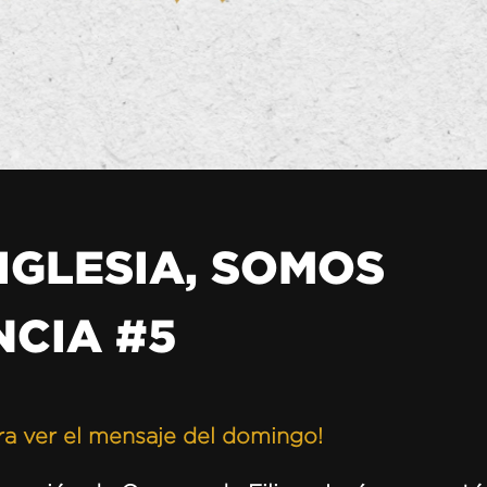
IGLESIA, SOMOS
NCIA #5
ara ver el mensaje del domingo!