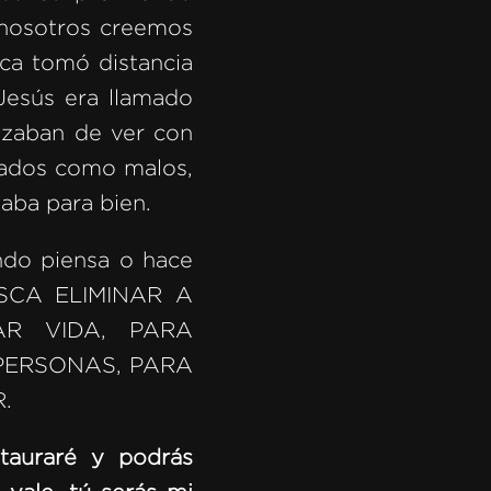
 nosotros creemos
ca tomó distancia
 Jesús era llamado
izaban de ver con
alados como malos,
iaba para bien.
ndo piensa o hace
USCA ELIMINAR A
AR VIDA, PARA
PERSONAS, PARA
.
stauraré y podrás