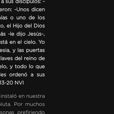
a sus discípulos: -
eron: -Unos dicen
mías o uno de los
o, el Hijo del Dios
s -le dijo Jesús-,
tá en el cielo. Yo
esia, y las puertas
llaves del reino de
ielo, y todo lo que
 les ordenó a sus
13-20 NVI
instaló en nuestra
oluta. Por muchos
sonas prefiriendo