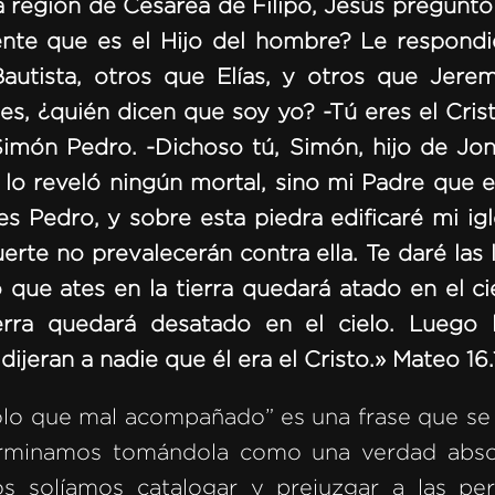
 región de Cesarea de Filipo, Jesús preguntó 
ente que es el Hijo del hombre? Le respondi
autista, otros que Elías, y otros que Jere
es, ¿quién dicen que soy yo? -Tú eres el Crist
Simón Pedro. -Dichoso tú, Simón, hijo de Joná
lo reveló ningún mortal, sino mi Padre que es
s Pedro, y sobre esta piedra edificaré mi igl
erte no prevalecerán contra ella. Te daré las 
o que ates en la tierra quedará atado en el c
erra quedará desatado en el cielo. Luego
dijeran a nadie que él era el Cristo.»
Mateo 16.
olo que mal acompañado” es una frase que se 
terminamos tomándola como una verdad abs
nos solíamos catalogar y prejuzgar a las per