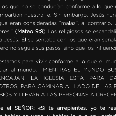
ellos que no se conducían conforme a lo que
ompartían nuestra fe. Sin embargo, Jesús nun
ue eran consideradas “malas”, al contrario,
ores.”
(Mateo 9:9)
Los religiosos se escandal
a Jesús. Él se sentaba con los que eran señ
ero no seguía sus pasos, sino que los influenc
estamos para vivir conforme a lo que el mu
uenciar al mundo. MIENTRAS EL MUNDO B
NCAJAN, LA IGLESIA ESTÁ PARA D
 OTROS, PARA CAMINAR AL LADO DE LAS 
IOS Y LLEVAR A LAS PERSONAS A CRECER
ce el SEÑOR: «Si te arrepientes, yo te re