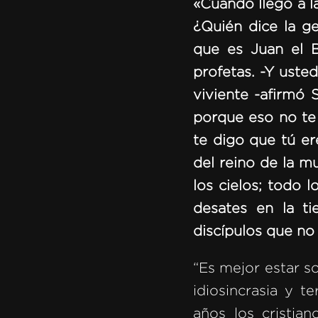
«Cuando llegó a la
¿Quién dice la g
que es Juan el B
profetas. -Y usted
viviente -afirmó 
porque eso no te 
te digo que tú ere
del reino de la mu
los cielos; todo l
desates en la ti
discípulos que no 
“Es mejor estar s
idiosincrasia y 
años los cristia