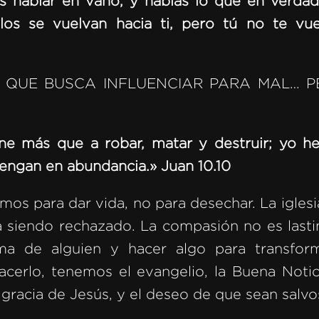
as hablar en vano, y hablas lo que en verdad
los se vuelvan hacia ti, pero tú no te vuel
QUE BUSCA INFLUENCIAR PARA MAL… P
ene más que a robar, matar y destruir; yo h
 tengan en abundancia.» Juan 10.10
mos para dar vida, no para desechar. La igles
á siendo rechazado. La compasión no es lasti
ma de alguien y hacer algo para transform
erlo, tenemos el evangelio, la Buena Notic
 gracia de Jesús, y el deseo de que sean salv