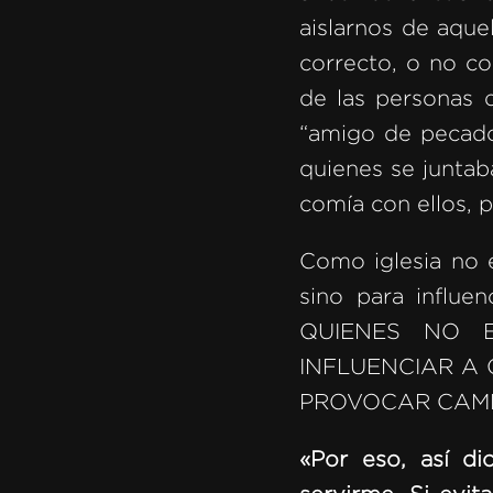
aislarnos de aqu
correcto, o no c
de las personas q
“amigo de pecad
quienes se juntab
comía con ellos, p
Como iglesia no 
sino para infl
QUIENES NO E
INFLUENCIAR A
PROVOCAR CAMB
«Por eso, así di