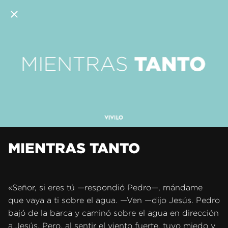
MIENTRAS TANTO
«Señor, si eres tú —respondió Pedro—, mándame
que vaya a ti sobre el agua. —Ven —dijo Jesús. Pedro
bajó de la barca y caminó sobre el agua en dirección
a Jesús. Pero, al sentir el viento fuerte, tuvo miedo y